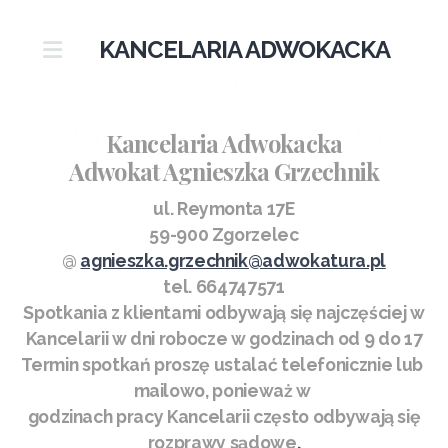
KANCELARIA ADWOKACKA
Kancelaria Adwokacka
Adwokat Agnieszka Grzechnik
ul. Reymonta 17E
59-900 Zgorzelec
@
agnieszka.grzechnik@adwokatura.pl
tel. 664747571
Spotkania z klientami odbywają się najczęściej w
Kancelarii w dni robocze w godzinach od 9 do 17
Termin spotkań proszę ustalać telefonicznie lub
mailowo, ponieważ w
godzinach pracy Kancelarii często odbywają się
rozprawy sądowe
.